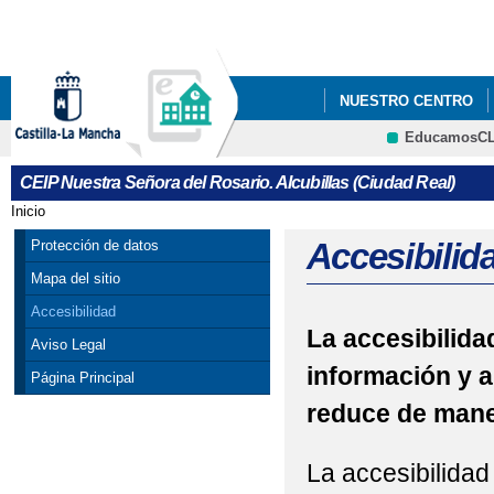
Pa
co
pri
NUESTRO CENTRO
EducamosC
FACEBOOK
INTA
CRFP
CEIP Nuestra Señora del Rosario. Alcubillas (Ciudad Real)
Inicio
Se encuentra usted aquí
Accesibilid
Protección de datos
Mapa del sitio
Accesibilidad
La accesibilidad
Aviso Legal
información y a
Página Principal
reduce de maner
La accesibilidad 